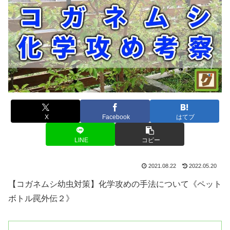
X
Facebook
はてブ
LINE
コピー
2021.08.22
2022.05.20
【コガネムシ幼虫対策】化学攻めの手法について《ペット
ボトル罠外伝２》