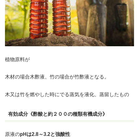
植物原料が
木材の場合木酢液、竹の場合が竹酢液となる。
木又は竹を燃やした時にでる蒸気を液化、蒸留したもの
有効成分《酢酸と約２００の種類有機成分》
原液の
pHは2.8～3.2と強酸性