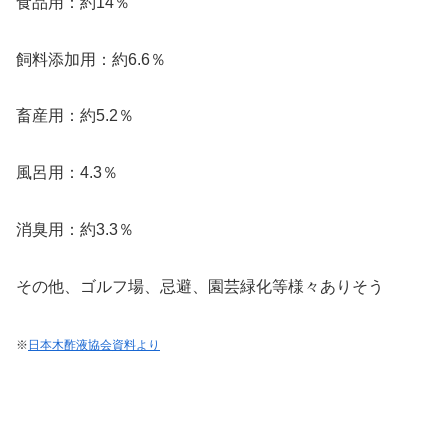
食品用：約14％
飼料添加用：約6.6％
畜産用：約5.2％
風呂用：4.3％
消臭用：約3.3％
その他、ゴルフ場、忌避、園芸緑化等様々ありそう
※
日本木酢液協会資料より