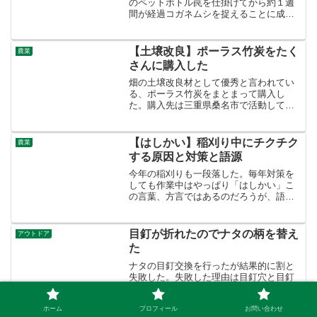
のペットボトル罠を仕掛けてから約１週
間が経過コガネムシを捉えることに成功
した。「捕獲できなかった罠」と「捕獲
できた罠」の違いと１週間でどういう変
化が起こったか、また次にどんな罠を設
【土壌改良】ポーラス竹炭をたく
農業
置すればいいかを考察
さんに購入した
畑の土壌改良材として優秀と言われてい
る、ポーラス竹炭をまとまって購入し
た。購入先は三重県桑名市で活動してい
るNPO法人『桑竹会』で、快く対応して
いただいた。地域の放置竹林問題解決へ
少しでも貢献できればと思う。
【はしかい】稲刈り中にチクチク
農業
する原因と対策と語源
今年の稲刈りも一段落した。毎年対策を
しても作業中はやっぱり「はしかい」こ
の言葉、方言ではあるのだろうが、語源
は何なのだろうか。なぜ「はしかく」な
るのだろうと気になったので、調べてみ
た結果植物が作る宝石のようなものが原
目釘が折れたのでナタの柄を替え
アウトドア
因だった。
た
ナタの目釘交換を行ったが結果的に割と
失敗した。失敗した理由は目釘穴と目釘
がちゃんと合わなかったからちゃんとし
た方法を調べた結果、材質や柄に色々種
ホーム
プロフィール
お問い合わせ
類があることがわかった次はもっとカッ