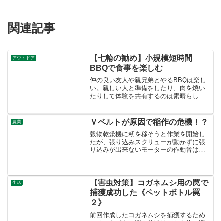
関連記事
【七輪の勧め】小規模短時間
アウトドア
BBQで食事を楽しむ
仲の良い友人や親兄弟とやるBBQは楽し
い。親しい人と準備をしたり、肉を焼い
たりして体験を共有するのは素晴らしい
思い出になることが多い。つまり、BBQ
の本質は体験の共有であり、食事では無
いように思える。炭火で焼いた食材の美
Ｖベルトが原因で稲作の危機！？
農業
味しさを身近にしよう。
穀物乾燥機に籾を移そうと作業を開始し
たが、張り込みスクリューが動かずに張
り込みが出来ないモーターの作動音はし
ており、ディスプレイにエラー表示はさ
れていない。裏側のカバーを外してみる
と、プーリーからＶベルトが脱落してい
た。脱落した原因と対策をまとめた。
【害虫対策】コガネムシ用の罠で
生活
捕獲成功した《ペットボトル罠
２》
前回作成したコガネムシを捕獲するため