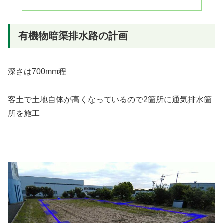
有機物暗渠排水路の計画
深さは700mm程
客土で土地自体が高くなっているので2箇所に通気排水箇
所を施工