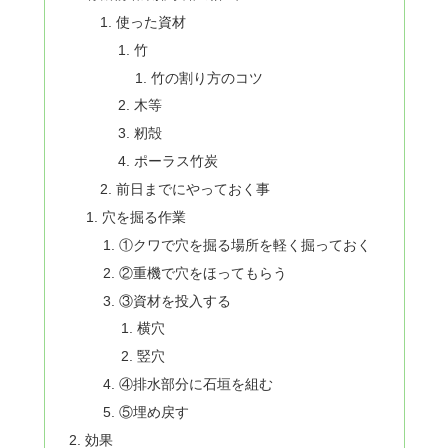
使った資材
竹
竹の割り方のコツ
木等
籾殻
ポーラス竹炭
前日までにやっておく事
穴を掘る作業
①クワで穴を掘る場所を軽く掘っておく
②重機で穴をほってもらう
③資材を投入する
横穴
竪穴
④排水部分に石垣を組む
⑤埋め戻す
効果