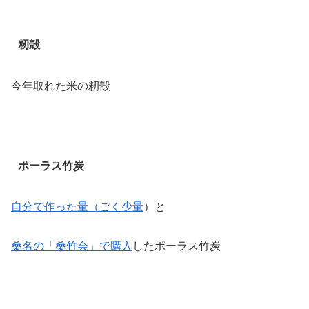
籾殻
今年取れた米の籾殻
ポーラス竹炭
自分で作った量（ごく少量
）と
桑名の「桑竹会」で購入
したポーラス竹炭